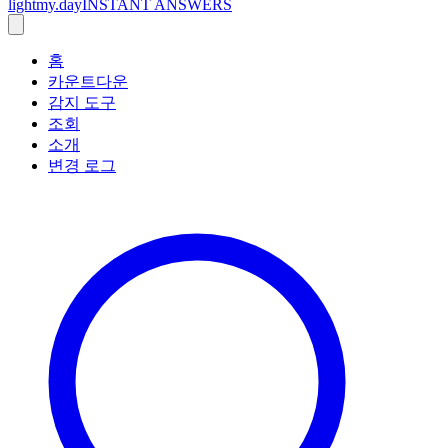
lightmy.day
INSTANT ANSWERS
홈
카운트다운
감지 도구
조회
소개
변경 로그