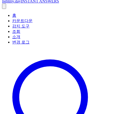
lightmy.day
INSTANT ANSWERS
홈
카운트다운
감지 도구
조회
소개
변경 로그