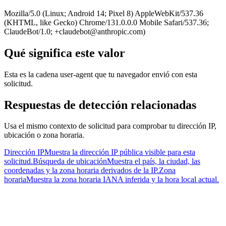
Mozilla/5.0 (Linux; Android 14; Pixel 8) AppleWebKit/537.36
(KHTML, like Gecko) Chrome/131.0.0.0 Mobile Safari/537.36;
ClaudeBot/1.0;
+claudebot@anthropic.com
)
Qué significa este valor
Esta es la cadena user-agent que tu navegador envió con esta
solicitud.
Respuestas de detección relacionadas
Usa el mismo contexto de solicitud para comprobar tu dirección IP,
ubicación o zona horaria.
Dirección IP
Muestra la dirección IP pública visible para esta
solicitud.
Búsqueda de ubicación
Muestra el país, la ciudad, las
coordenadas y la zona horaria derivados de la IP.
Zona
horaria
Muestra la zona horaria IANA inferida y la hora local actual.