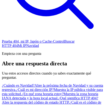
Prueba 404, mi IP, Japón o Cache-Control
Buscar
HTTP 404
Mi IP
Navidad
Empieza con una pregunta
Abre una respuesta directa
Usa estos accesos directos cuando ya sabes exactamente qué
preguntar.
¿Cuándo es Navidad?
Abre la próxima fecha de Navidad y su cuenta
regresiva.
¿Cuál es mi dirección IP?
Muestra la IP pública visible para
esta solicitud.
¿En qué zona horaria estoy?
Muestra la zona horaria
IANA detectada y la hora local actual.
¿Qué significa HTTP 404?
Abre la respuesta del código de estado HTTP.
¿Cuál es el código de