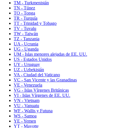
TM - Turkmenistán
TN - Túnez
TO - Tonga
TR - Turquía
TT - Trinidad y Tobago
TV - Tuvalu
TW - Taiwán
TZ - Tanzania
UA - Ucrania
UG - Uganda
UM - Islas menores alejadas de EE. UU.
US - Estados Unidos
UY - Uruguay
UZ - Uzbekistán
VA - Ciudad del Vaticano
VC - San Vicente y las Granadinas
VE - Venezuela
VG - Islas Vírgenes Británicas
VI - Islas Vírgenes de EE. UU.
VN - Vietnam
VU - Vanuatu
WF - Wallis y Futuna
WS - Samoa
YE - Yemen
YT - Mayotte