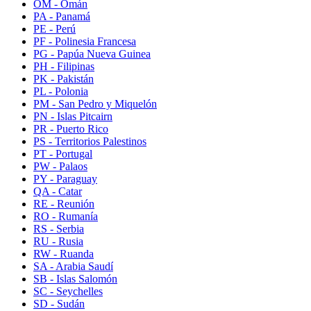
OM - Omán
PA - Panamá
PE - Perú
PF - Polinesia Francesa
PG - Papúa Nueva Guinea
PH - Filipinas
PK - Pakistán
PL - Polonia
PM - San Pedro y Miquelón
PN - Islas Pitcairn
PR - Puerto Rico
PS - Territorios Palestinos
PT - Portugal
PW - Palaos
PY - Paraguay
QA - Catar
RE - Reunión
RO - Rumanía
RS - Serbia
RU - Rusia
RW - Ruanda
SA - Arabia Saudí
SB - Islas Salomón
SC - Seychelles
SD - Sudán