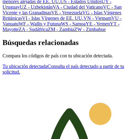
menores alejadas de EE. UU.
US
-
Estados Unidos
UY
-
Uruguay
UZ
-
Uzbekistán
VA
-
Ciudad del Vaticano
VC
-
San
Vicente y las Granadinas
VE
-
Venezuela
VG
-
Islas Vírgenes
Británicas
VI
-
Islas Vírgenes de EE. UU.
VN
-
Vietnam
VU
-
Vanuatu
WF
-
Wallis y Futuna
WS
-
Samoa
YE
-
Yemen
YT
-
Mayotte
ZA
-
Sudáfrica
ZM
-
Zambia
ZW
-
Zimbabue
Búsquedas relacionadas
Compara los códigos de país con tu ubicación detectada.
Tu ubicación detectada
Consulta el país detectado a partir de tu
solicitud.