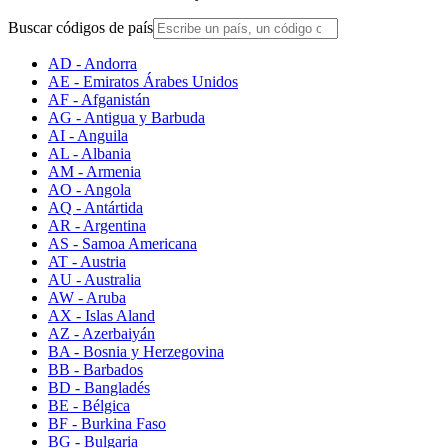
Buscar códigos de país
AD - Andorra
AE - Emiratos Árabes Unidos
AF - Afganistán
AG - Antigua y Barbuda
AI - Anguila
AL - Albania
AM - Armenia
AO - Angola
AQ - Antártida
AR - Argentina
AS - Samoa Americana
AT - Austria
AU - Australia
AW - Aruba
AX - Islas Aland
AZ - Azerbaiyán
BA - Bosnia y Herzegovina
BB - Barbados
BD - Bangladés
BE - Bélgica
BF - Burkina Faso
BG - Bulgaria