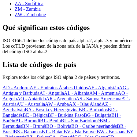
ZA - Sudáfrica
ZM - Zambia
ZW - Zimbabue
Qué significan estos códigos
ISO 3166-1 define los códigos de país alpha-2, alpha-3 y numéricos.
Los ccTLD provienen de la zona raíz de la IANA y pueden diferir
del código ISO alpha-2.
Lista de códigos de país
Explora todos los códigos ISO alpha-2 de países y territorios.
AD
-
Andorra
AE
-
Emiratos Árabes Unidos
AF
-
Afganistán
AG
-
Antigua y Barbuda
AI
-
Anguila
AL
-
Albania
AM
-
Armenia
AO
-
Angola
AQ
-
Antártida
AR
-
Argentina
AS
-
Samoa Americana
AT
-
Austria
AU
-
Australia
AW
-
Aruba
AX
-
Islas Aland
AZ
-
Azerbaiyán
BA
-
Bosnia y Herzegovina
BB
-
Barbados
BD
-
Bangladés
BE
-
Bélgica
BF
-
Burkina Faso
BG
-
Bulgaria
BH
-
Baréin
BI
-
Burundi
BJ
-
Benín
BL
-
San Bartolomé
BM
-
Bermudas
BN
-
Brunéi
BO
-
Bolivia
BQ
-
Caribe neerlandés
BR
-
Brasil
BS
-
Bahamas
BT
-
Bután
BV
-
Isla Bouvet
BW
-
Botsuana
BY