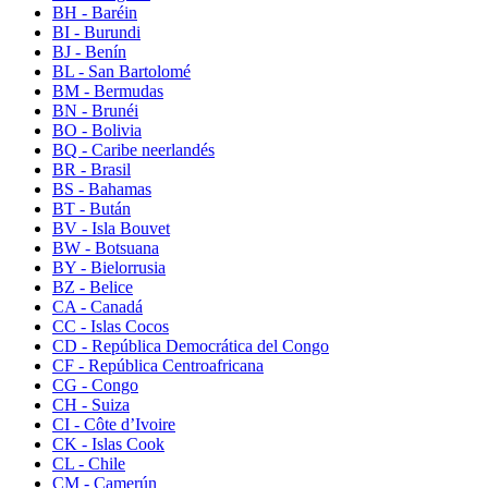
BH - Baréin
BI - Burundi
BJ - Benín
BL - San Bartolomé
BM - Bermudas
BN - Brunéi
BO - Bolivia
BQ - Caribe neerlandés
BR - Brasil
BS - Bahamas
BT - Bután
BV - Isla Bouvet
BW - Botsuana
BY - Bielorrusia
BZ - Belice
CA - Canadá
CC - Islas Cocos
CD - República Democrática del Congo
CF - República Centroafricana
CG - Congo
CH - Suiza
CI - Côte d’Ivoire
CK - Islas Cook
CL - Chile
CM - Camerún