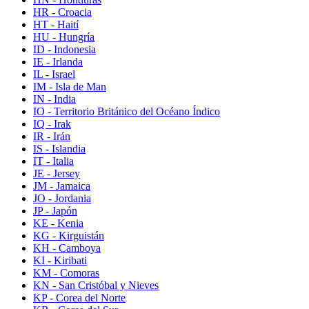
HR - Croacia
HT - Haití
HU - Hungría
ID - Indonesia
IE - Irlanda
IL - Israel
IM - Isla de Man
IN - India
IO - Territorio Británico del Océano Índico
IQ - Irak
IR - Irán
IS - Islandia
IT - Italia
JE - Jersey
JM - Jamaica
JO - Jordania
JP - Japón
KE - Kenia
KG - Kirguistán
KH - Camboya
KI - Kiribati
KM - Comoras
KN - San Cristóbal y Nieves
KP - Corea del Norte