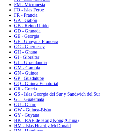
FM - Micronesia
FO - Islas Feroe
FR - Francia
GA - Gabón
GB - Reino Unido
GD - Granada
GE - Georgia
GF - Guayana Francesa
GG - Guernesey
GH - Ghana
GI - Gibraltar
GL - Groenlandia
GM - Gambia
GN - Guinea
GP - Guadalupe
GQ - Guinea Ecuatorial
GR - Grecia
GS - Islas Georgia del Sur y Sandwich del Sur
GT - Guatemala
GU - Guam
GW - Guinea-Bisáu
GY - Guyana
HK - RAE de Hong Kong (China)
HM - Islas Heard y McDonald
HN - Honduras