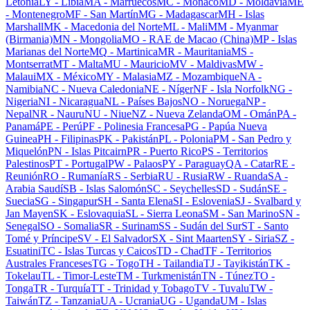
Letonia
LY
-
Libia
MA
-
Marruecos
MC
-
Mónaco
MD
-
Moldavia
ME
-
Montenegro
MF
-
San Martín
MG
-
Madagascar
MH
-
Islas
Marshall
MK
-
Macedonia del Norte
ML
-
Mali
MM
-
Myanmar
(Birmania)
MN
-
Mongolia
MO
-
RAE de Macao (China)
MP
-
Islas
Marianas del Norte
MQ
-
Martinica
MR
-
Mauritania
MS
-
Montserrat
MT
-
Malta
MU
-
Mauricio
MV
-
Maldivas
MW
-
Malaui
MX
-
México
MY
-
Malasia
MZ
-
Mozambique
NA
-
Namibia
NC
-
Nueva Caledonia
NE
-
Níger
NF
-
Isla Norfolk
NG
-
Nigeria
NI
-
Nicaragua
NL
-
Países Bajos
NO
-
Noruega
NP
-
Nepal
NR
-
Nauru
NU
-
Niue
NZ
-
Nueva Zelanda
OM
-
Omán
PA
-
Panamá
PE
-
Perú
PF
-
Polinesia Francesa
PG
-
Papúa Nueva
Guinea
PH
-
Filipinas
PK
-
Pakistán
PL
-
Polonia
PM
-
San Pedro y
Miquelón
PN
-
Islas Pitcairn
PR
-
Puerto Rico
PS
-
Territorios
Palestinos
PT
-
Portugal
PW
-
Palaos
PY
-
Paraguay
QA
-
Catar
RE
-
Reunión
RO
-
Rumanía
RS
-
Serbia
RU
-
Rusia
RW
-
Ruanda
SA
-
Arabia Saudí
SB
-
Islas Salomón
SC
-
Seychelles
SD
-
Sudán
SE
-
Suecia
SG
-
Singapur
SH
-
Santa Elena
SI
-
Eslovenia
SJ
-
Svalbard y
Jan Mayen
SK
-
Eslovaquia
SL
-
Sierra Leona
SM
-
San Marino
SN
-
Senegal
SO
-
Somalia
SR
-
Surinam
SS
-
Sudán del Sur
ST
-
Santo
Tomé y Príncipe
SV
-
El Salvador
SX
-
Sint Maarten
SY
-
Siria
SZ
-
Esuatini
TC
-
Islas Turcas y Caicos
TD
-
Chad
TF
-
Territorios
Australes Franceses
TG
-
Togo
TH
-
Tailandia
TJ
-
Tayikistán
TK
-
Tokelau
TL
-
Timor-Leste
TM
-
Turkmenistán
TN
-
Túnez
TO
-
Tonga
TR
-
Turquía
TT
-
Trinidad y Tobago
TV
-
Tuvalu
TW
-
Taiwán
TZ
-
Tanzania
UA
-
Ucrania
UG
-
Uganda
UM
-
Islas