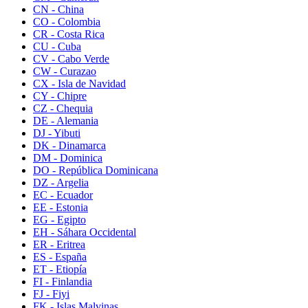
CN - China
CO - Colombia
CR - Costa Rica
CU - Cuba
CV - Cabo Verde
CW - Curazao
CX - Isla de Navidad
CY - Chipre
CZ - Chequia
DE - Alemania
DJ - Yibuti
DK - Dinamarca
DM - Dominica
DO - República Dominicana
DZ - Argelia
EC - Ecuador
EE - Estonia
EG - Egipto
EH - Sáhara Occidental
ER - Eritrea
ES - España
ET - Etiopía
FI - Finlandia
FJ - Fiyi
FK - Islas Malvinas