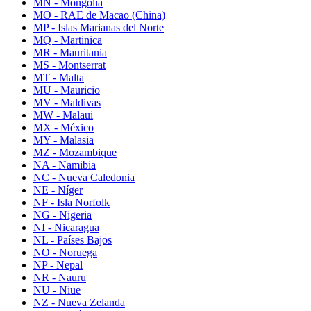
MN - Mongolia
MO - RAE de Macao (China)
MP - Islas Marianas del Norte
MQ - Martinica
MR - Mauritania
MS - Montserrat
MT - Malta
MU - Mauricio
MV - Maldivas
MW - Malaui
MX - México
MY - Malasia
MZ - Mozambique
NA - Namibia
NC - Nueva Caledonia
NE - Níger
NF - Isla Norfolk
NG - Nigeria
NI - Nicaragua
NL - Países Bajos
NO - Noruega
NP - Nepal
NR - Nauru
NU - Niue
NZ - Nueva Zelanda