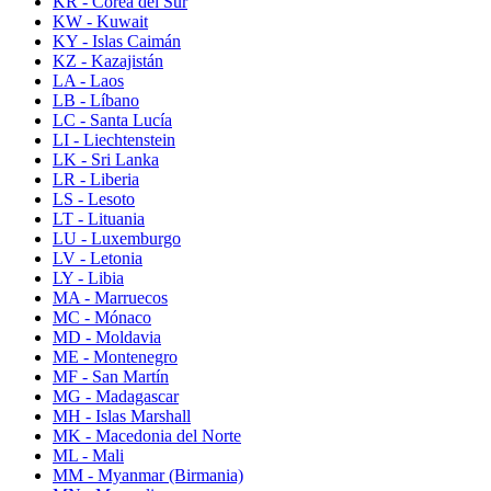
KR - Corea del Sur
KW - Kuwait
KY - Islas Caimán
KZ - Kazajistán
LA - Laos
LB - Líbano
LC - Santa Lucía
LI - Liechtenstein
LK - Sri Lanka
LR - Liberia
LS - Lesoto
LT - Lituania
LU - Luxemburgo
LV - Letonia
LY - Libia
MA - Marruecos
MC - Mónaco
MD - Moldavia
ME - Montenegro
MF - San Martín
MG - Madagascar
MH - Islas Marshall
MK - Macedonia del Norte
ML - Mali
MM - Myanmar (Birmania)