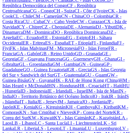
-
Bielorrusia
BZ
-
Belice
CA
-
Canadá
CC
-
Islas Cocos
CD
-
República Democrática del Congo
CF
-
República
Centroafricana
CG
-
Congo
CH
-
Suiza
CI
-
Côte d’Ivoire
CK
-
Islas
Cook
CL
-
Chile
CM
-
Camerún
CN
-
China
CO
-
Colombia
CR
-
Costa Rica
CU
-
Cuba
CV
-
Cabo Verde
CW
-
Curazao
CX
-
Isla de
Navidad
CY
-
Chipre
CZ
-
Chequia
DE
-
Alemania
DJ
-
Yibuti
DK
-
Dinamarca
DM
-
Dominica
DO
-
República Dominicana
DZ
-
Argelia
EC
-
Ecuador
EE
-
Estonia
EG
-
Egipto
EH
-
Sáhara
Occidental
ER
-
Eritrea
ES
-
España
ET
-
Etiopía
FI
-
Finlandia
FJ
-
Fiyi
FK
-
Islas Malvinas
FM
-
Micronesia
FO
-
Islas Feroe
FR
-
Francia
GA
-
Gabón
GB
-
Reino Unido
GD
-
Granada
GE
-
Georgia
GF
-
Guayana Francesa
GG
-
Guernesey
GH
-
Ghana
GI
-
Gibraltar
GL
-
Groenlandia
GM
-
Gambia
GN
-
Guinea
GP
-
Guadalupe
GQ
-
Guinea Ecuatorial
GR
-
Grecia
GS
-
Islas Georgia
del Sur y Sandwich del Sur
GT
-
Guatemala
GU
-
Guam
GW
-
Guinea-Bisáu
GY
-
Guyana
HK
-
RAE de Hong Kong (China)
HM
-
Islas Heard y McDonald
HN
-
Honduras
HR
-
Croacia
HT
-
Haití
HU
-
Hungría
ID
-
Indonesia
IE
-
Irlanda
IL
-
Israel
IM
-
Isla de Man
IN
-
India
IO
-
Territorio Británico del Océano Índico
IQ
-
Irak
IR
-
Irán
IS
-
Islandia
IT
-
Italia
JE
-
Jersey
JM
-
Jamaica
JO
-
Jordania
JP
-
Japón
KE
-
Kenia
KG
-
Kirguistán
KH
-
Camboya
KI
-
Kiribati
KM
-
Comoras
KN
-
San Cristóbal y Nieves
KP
-
Corea del Norte
KR
-
Corea del Sur
KW
-
Kuwait
KY
-
Islas Caimán
KZ
-
Kazajistán
LA
-
Laos
LB
-
Líbano
LC
-
Santa Lucía
LI
-
Liechtenstein
LK
-
Sri
Lanka
LR
-
Liberia
LS
-
Lesoto
LT
-
Lituania
LU
-
Luxemburgo
LV
-