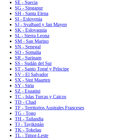
SE - Suecia
SG - Singapur
SH - Santa Elena
SI - Eslovenia
SJ - Svalbard y Jan Mayen
SK - Eslovaquia
SL - Sierra Leona
SM - San Marino
SN - Senegal
SO - Somalia
SR - Surinam
SS - Sudán del Sur
ST - Santo Tomé y Príncipe
SV - El Salvador
SX - Sint Maarten
SY - Siria
SZ - Esuatini
TC - Islas Turcas y Caicos
TD - Chad
TF - Territorios Australes Franceses
TG - Togo
TH - Tailandia
TJ - Tayikistán
TK - Tokelau
TL - Timor-Leste