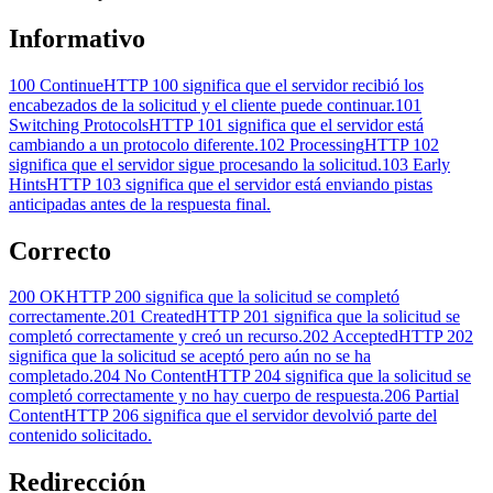
Informativo
100 Continue
HTTP 100 significa que el servidor recibió los
encabezados de la solicitud y el cliente puede continuar.
101
Switching Protocols
HTTP 101 significa que el servidor está
cambiando a un protocolo diferente.
102 Processing
HTTP 102
significa que el servidor sigue procesando la solicitud.
103 Early
Hints
HTTP 103 significa que el servidor está enviando pistas
anticipadas antes de la respuesta final.
Correcto
200 OK
HTTP 200 significa que la solicitud se completó
correctamente.
201 Created
HTTP 201 significa que la solicitud se
completó correctamente y creó un recurso.
202 Accepted
HTTP 202
significa que la solicitud se aceptó pero aún no se ha
completado.
204 No Content
HTTP 204 significa que la solicitud se
completó correctamente y no hay cuerpo de respuesta.
206 Partial
Content
HTTP 206 significa que el servidor devolvió parte del
contenido solicitado.
Redirección