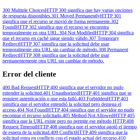
300 Multiple Choices
HTTP 300 significa que hay varias opciones
de respuesta disponibles.
301 Moved Permanently
HTTP 301
significa que el recurso se movió de forma permanente.
302
Found
HTTP 302 significa que el recurso se encuentra
temporalmente en otra URL.
304 Not Modified
HTTP 304 significa
que el recurso en caché sigue siendo válido.
307 Temporary
Redirect
HTTP 307 significa que la solicitud debe usar
temporalmente otra URL sin cambiar de método.
308 Permanent
Redirect
HTTP 308 significa que la solicitud debe usar
permanentemente otra URL sin cambiar de método.
Error del cliente
400 Bad Request
HTTP 400 significa que el servidor no pudo
entender la solicitud.
401 Unauthorized
HTTP 401 significa que se
requiere autenticación o que esta falló.
403 Forbidden
HTTP 403
significa que el servidor entendió la solicitud pero deniega el
acceso.
404 Not Found
HTTP 404 significa que el servidor no pudo
encontrar el recurso solicitado.
405 Method Not Allowed
HTTP 405
significa que la URL existe pero no permite ese método HTTP.
408
Request Timeout
HTTP 408 significa que el servidor agotó el tiempo
de espera de la solicitud.
409 Conflict
HTTP 409 significa que la
solicitud entra en conflicto con el estado actual del recurso.
410