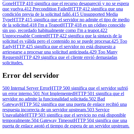
Gone
HTTP 410 significa que el recurso desapareció y no se espera
que vuelva.
412 Precondition Failed
HTTP 412 significa que una
condición previa de la solicitud falló.
415 Unsupported Media
Type
HTTP 415 significa que el servidor no admite el tipo de medio
de la solicitud.
418 I'm a Teapot
HTTP 418 es un código conocido
sin uso, recordado habitualmente como I'm a teapot.
422
Unprocessable Content
HTTP 422 significa que la sintaxis de la
solicitud es válida pero el contenido no se puede procesar.
425 Too
Early
HTTP 425 significa que el servidor no está dispuesto a
arriesgarse a procesar una solicitud anticipada.
429 Too Many
Requests
HTTP 429 significa que el cliente envió demasiadas
solicitudes.
Error del servidor
500 Internal Server Error
HTTP 500 significa que el servidor sufrió
un error interno.
501 Not Implemented
HTTP 501 significa que el
servidor no admite la funcionalidad solicitada.
502 Bad
Gateway
HTTP 502 significa que una puerta de enlace recibió una
respuesta incorrecta de un servidor upstream.
503 Service
Unavailable
HTTP 503 significa que el servicio no está disponible
temporalmente.
504 Gateway Timeout
HTTP 504 significa que una
puerta de enlace agotó el tiempo de espera de un servidor upstream.