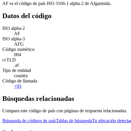
AF es el código de país ISO 3166-1 alpha-2 de Afganistán.
Datos del código
ISO alpha-2
AF
ISO alpha-3
AFG
Código numérico
004
ccTLD
.af
Tipo de entidad
country
Código de llamada
+93
Búsquedas relacionadas
Compara este código de país con páginas de respuesta relacionadas.
Búsqueda de códigos de país
Tablas de búsqueda
Tu ubicación detecta