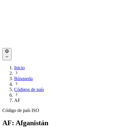
Inicio
Búsqueda
Códigos de país
AF
Código de país ISO
AF: Afganistán