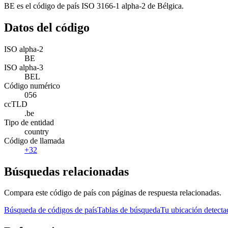
BE es el código de país ISO 3166-1 alpha-2 de Bélgica.
Datos del código
ISO alpha-2
BE
ISO alpha-3
BEL
Código numérico
056
ccTLD
.be
Tipo de entidad
country
Código de llamada
+32
Búsquedas relacionadas
Compara este código de país con páginas de respuesta relacionadas.
Búsqueda de códigos de país
Tablas de búsqueda
Tu ubicación detecta