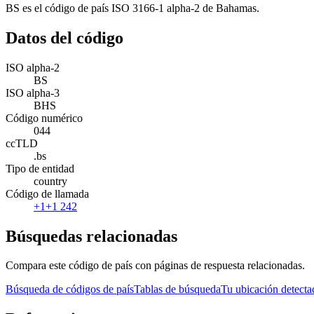
BS es el código de país ISO 3166-1 alpha-2 de Bahamas.
Datos del código
ISO alpha-2
BS
ISO alpha-3
BHS
Código numérico
044
ccTLD
.bs
Tipo de entidad
country
Código de llamada
+1
+1 242
Búsquedas relacionadas
Compara este código de país con páginas de respuesta relacionadas.
Búsqueda de códigos de país
Tablas de búsqueda
Tu ubicación detecta