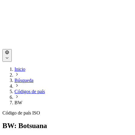
Inicio
Búsqueda
Códigos de país
BW
Código de país ISO
BW: Botsuana