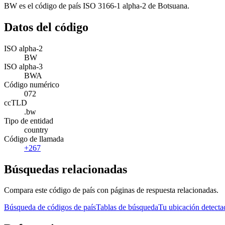
BW es el código de país ISO 3166-1 alpha-2 de Botsuana.
Datos del código
ISO alpha-2
BW
ISO alpha-3
BWA
Código numérico
072
ccTLD
.bw
Tipo de entidad
country
Código de llamada
+267
Búsquedas relacionadas
Compara este código de país con páginas de respuesta relacionadas.
Búsqueda de códigos de país
Tablas de búsqueda
Tu ubicación detecta