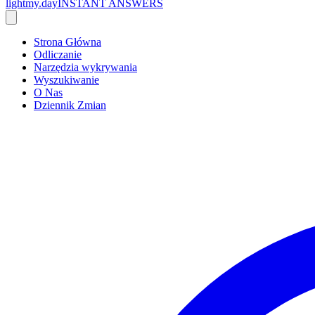
lightmy.day
INSTANT ANSWERS
Strona Główna
Odliczanie
Narzędzia wykrywania
Wyszukiwanie
O Nas
Dziennik Zmian