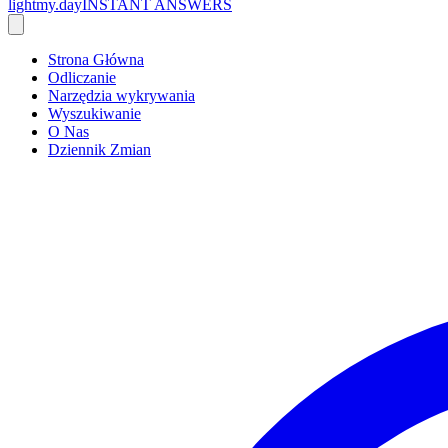
lightmy.day
INSTANT ANSWERS
Strona Główna
Odliczanie
Narzędzia wykrywania
Wyszukiwanie
O Nas
Dziennik Zmian