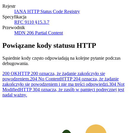
Rejestr
IANA HTTP Status Code Registry
Specyfikacja
RFC 9110 §15.3.7
Przewodnik
MDN 206 Partial Content
Powiązane kody statusu HTTP
Sąsiednie kody często odpowiadają na kolejne pytanie podczas
debugowania.
200 OK
HTTP 200 oznacza, że żądanie zakończyło się
powodzeniem.
204 No Content
HTTP 204 oznacza, że żądanie
zakończyło się powodzeniem i nie ma treści odpowiedzi.
304 Not
Modified
HTTP 304 oznacza, że zasób w pamięci podręcznej jest
nadal ważny.