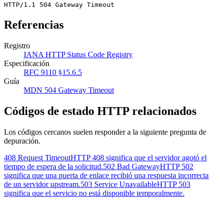
HTTP/1.1 504 Gateway Timeout
Referencias
Registro
IANA HTTP Status Code Registry
Especificación
RFC 9110 §15.6.5
Guía
MDN 504 Gateway Timeout
Códigos de estado HTTP relacionados
Los códigos cercanos suelen responder a la siguiente pregunta de
depuración.
408 Request Timeout
HTTP 408 significa que el servidor agotó el
tiempo de espera de la solicitud.
502 Bad Gateway
HTTP 502
significa que una puerta de enlace recibió una respuesta incorrecta
de un servidor upstream.
503 Service Unavailable
HTTP 503
significa que el servicio no está disponible temporalmente.