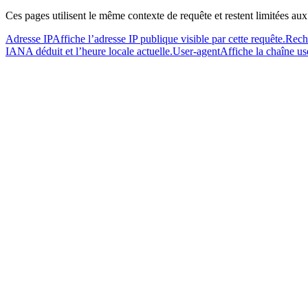
Ces pages utilisent le même contexte de requête et restent limitées aux
Adresse IP
Affiche l’adresse IP publique visible par cette requête.
Reche
IANA déduit et l’heure locale actuelle.
User-agent
Affiche la chaîne us