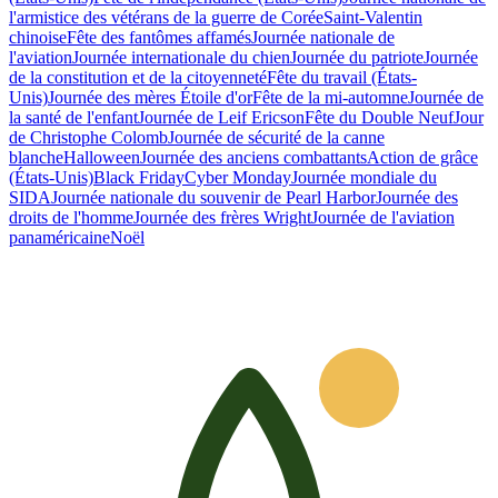
l'armistice des vétérans de la guerre de Corée
Saint-Valentin
chinoise
Fête des fantômes affamés
Journée nationale de
l'aviation
Journée internationale du chien
Journée du patriote
Journée
de la constitution et de la citoyenneté
Fête du travail (États-
Unis)
Journée des mères Étoile d'or
Fête de la mi-automne
Journée de
la santé de l'enfant
Journée de Leif Ericson
Fête du Double Neuf
Jour
de Christophe Colomb
Journée de sécurité de la canne
blanche
Halloween
Journée des anciens combattants
Action de grâce
(États-Unis)
Black Friday
Cyber Monday
Journée mondiale du
SIDA
Journée nationale du souvenir de Pearl Harbor
Journée des
droits de l'homme
Journée des frères Wright
Journée de l'aviation
panaméricaine
Noël