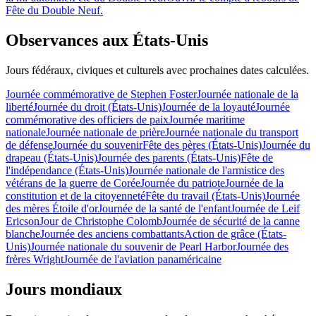
Fête du Double Neuf.
Observances aux États-Unis
Jours fédéraux, civiques et culturels avec prochaines dates calculées.
Journée commémorative de Stephen Foster
Journée nationale de la
liberté
Journée du droit (États-Unis)
Journée de la loyauté
Journée
commémorative des officiers de paix
Journée maritime
nationale
Journée nationale de prière
Journée nationale du transport
de défense
Journée du souvenir
Fête des pères (États-Unis)
Journée du
drapeau (États-Unis)
Journée des parents (États-Unis)
Fête de
l'indépendance (États-Unis)
Journée nationale de l'armistice des
vétérans de la guerre de Corée
Journée du patriote
Journée de la
constitution et de la citoyenneté
Fête du travail (États-Unis)
Journée
des mères Étoile d'or
Journée de la santé de l'enfant
Journée de Leif
Ericson
Jour de Christophe Colomb
Journée de sécurité de la canne
blanche
Journée des anciens combattants
Action de grâce (États-
Unis)
Journée nationale du souvenir de Pearl Harbor
Journée des
frères Wright
Journée de l'aviation panaméricaine
Jours mondiaux