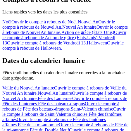
Liens rapides vers les dates les plus consultées.
Noël
Ouvrir le compte à rebours de Noël.
Nouvel An
Ouvrir le
compte à rebours de Nouvel An.
Nouvel An lunaire
Ouvrir le compte
à rebours de Nouvel An lunaire.
Action de grâce (États-Unis)
Ouvrir
le compte à rebours de Action de grâce (États-Unis).
Vendredi
13
Ouvrir le compte à rebours de Vendredi 13.
Halloween
Ouvrir le
compte à rebours de Halloween.
Dates du calendrier lunaire
Fêtes traditionnelles du calendrier lunaire converties à la prochaine
date grégorienne.
Veille du Nouvel An lunaire
Ouvrir le compte à rebours de Veille du
Nouvel An lunaire.
Nouvel An lunaire
Ouvrir le compte à rebours de
Nouvel An lunaire.
Fête des Lanternes
Ouvrir le compte à rebours de
Fête des Lanternes.
Fête des bateaux-dragons
Ouvrir le compte à
rebours de Fête des bateaux-dragons.
Saint-Valentin chinoise
Ouvrir
le compte à rebours de Saint-Valentin chinoise.
Fête des fantômes
affamés
Ouvrir le compte à rebours de Fête des fantômes
affamés.
Fête de la mi-automne
Ouvrir le compte à rebours de Fête de
la mi-automne.
Fête du Double Neuf
Ouvrir le compte à rebours de