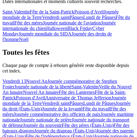
Dates internationales et moments culturels souvent recherchés.
Saint-Valentin
Fête de la Saint-Patrick
Poisson d'Avril
Journée
mondiale de la Terre
Vendredi saint
Pâques
Lundi de Pâques
Fête du
travail
Fête des mères
Journée nationale de l'aviation
Journée
internationale du chien
Halloween
Black Friday
Cyber
Monday
Journée mondiale du SIDA
Journée des droits de
l'homme
Noël
Toutes les fêtes
Chaque page de compte à rebours générée reste disponible depuis
cet index.
Vendredi 13
Nouvel An
Journée commémorative de Stephen
Foster
Journée nationale de la liberté
Saint-Valentin
Veille du Nouvel
An lunaire
Nouvel An lunaire
Fête des Lanternes
Fête de la Saint-
Patrick
Poisson d'Avril
Anniversaire de Thomas Jefferson
Journée
mondiale de la Terre
Vendredi saint
Pâques
Lundi de Pâques
Journée
du droit (États-Unis)
Journée de la loyauté
Fête du travail
Fête des
mères
Journée commémorative des officiers de paix
Journée maritime
nationale
Journée nationale de prière
Journée nationale du transport
de défense
Journée du souvenir
Fête des pères (États-Unis)
Fête des
bateaux-dragons
Journée du drapeau (États-Unis)
Journée des parents
(États-Unis)
Fête de l'indépendance (États-Unis)
Journée nationale de