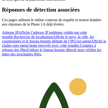
Réponses de détection associées
Ces pages utilisent le même contexte de requête et restent limitées
aux réponses de la Phase 1A déjà livrées.
Adresse IP
Affiche l’adresse IP publique visible par cette
requête.
Recherche de localisation
Affiche le pays, la ville, les
coordonnées et le fuseau horaire déduits de l’IP.
User-agent
Affiche la
chaîne user-agent brute envoyée avec cette requête.
Comptes à
rebours des fêtes
Utilisez le fuseau horaire détecté pour vérifier les
dates des prochaines fêtes.