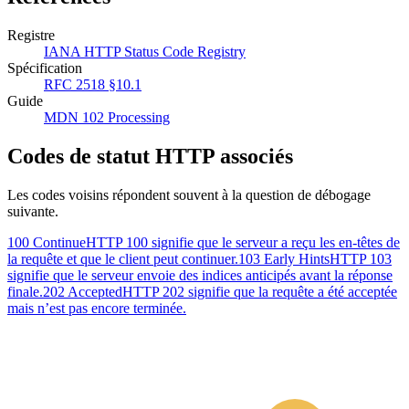
Registre
IANA HTTP Status Code Registry
Spécification
RFC 2518 §10.1
Guide
MDN 102 Processing
Codes de statut HTTP associés
Les codes voisins répondent souvent à la question de débogage
suivante.
100 Continue
HTTP 100 signifie que le serveur a reçu les en-têtes de
la requête et que le client peut continuer.
103 Early Hints
HTTP 103
signifie que le serveur envoie des indices anticipés avant la réponse
finale.
202 Accepted
HTTP 202 signifie que la requête a été acceptée
mais n’est pas encore terminée.