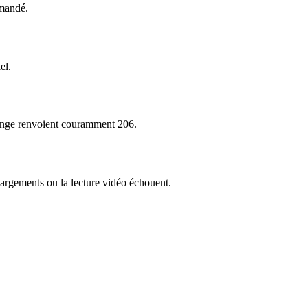
emandé.
el.
Range renvoient couramment 206.
hargements ou la lecture vidéo échouent.