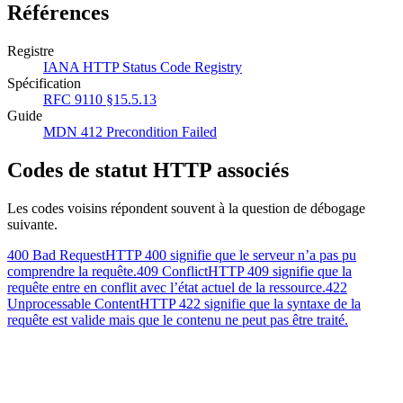
Références
Registre
IANA HTTP Status Code Registry
Spécification
RFC 9110 §15.5.13
Guide
MDN 412 Precondition Failed
Codes de statut HTTP associés
Les codes voisins répondent souvent à la question de débogage
suivante.
400 Bad Request
HTTP 400 signifie que le serveur n’a pas pu
comprendre la requête.
409 Conflict
HTTP 409 signifie que la
requête entre en conflit avec l’état actuel de la ressource.
422
Unprocessable Content
HTTP 422 signifie que la syntaxe de la
requête est valide mais que le contenu ne peut pas être traité.