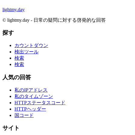
lightmy.day
©
lightmy.day - 日常の疑問に対する啓発的な回答
探す
カウントダウン
検出ツール
検索
検索
人気の回答
私のIPアドレス
私のタイムゾーン
HTTPステータスコード
HTTPヘッダー
国コード
サイト