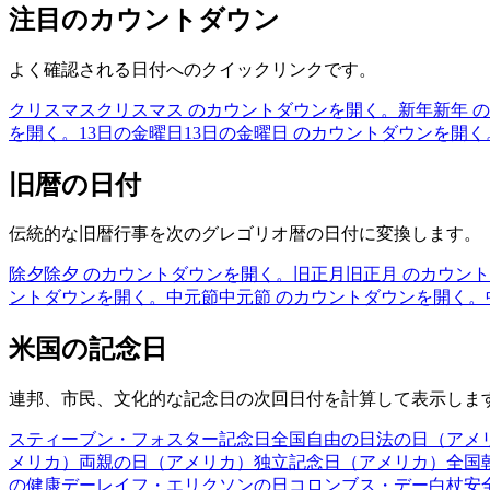
注目のカウントダウン
よく確認される日付へのクイックリンクです。
クリスマス
クリスマス のカウントダウンを開く。
新年
新年 
を開く。
13日の金曜日
13日の金曜日 のカウントダウンを開く
旧暦の日付
伝統的な旧暦行事を次のグレゴリオ暦の日付に変換します。
除夕
除夕 のカウントダウンを開く。
旧正月
旧正月 のカウン
ントダウンを開く。
中元節
中元節 のカウントダウンを開く。
米国の記念日
連邦、市民、文化的な記念日の次回日付を計算して表示しま
スティーブン・フォスター記念日
全国自由の日
法の日（アメ
メリカ）
両親の日（アメリカ）
独立記念日（アメリカ）
全国
の健康デー
レイフ・エリクソンの日
コロンブス・デー
白杖安