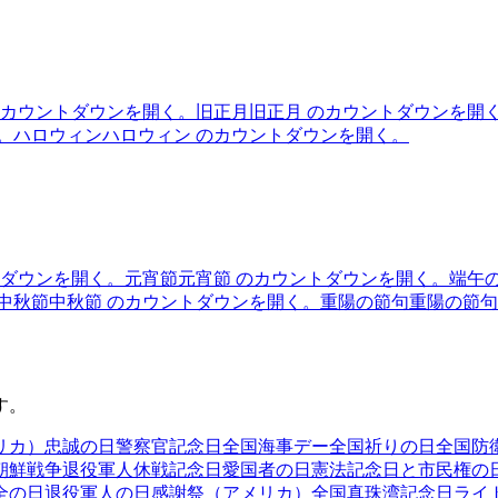
のカウントダウンを開く。
旧正月
旧正月 のカウントダウンを開
。
ハロウィン
ハロウィン のカウントダウンを開く。
トダウンを開く。
元宵節
元宵節 のカウントダウンを開く。
端午
中秋節
中秋節 のカウントダウンを開く。
重陽の節句
重陽の節句
す。
リカ）
忠誠の日
警察官記念日
全国海事デー
全国祈りの日
全国防
朝鮮戦争退役軍人休戦記念日
愛国者の日
憲法記念日と市民権の
全の日
退役軍人の日
感謝祭（アメリカ）
全国真珠湾記念日
ライ