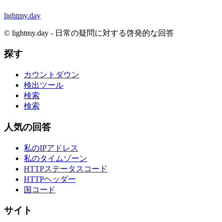
lightmy.day
©
lightmy.day - 日常の疑問に対する啓発的な回答
探す
カウントダウン
検出ツール
検索
検索
人気の回答
私のIPアドレス
私のタイムゾーン
HTTPステータスコード
HTTPヘッダー
国コード
サイト