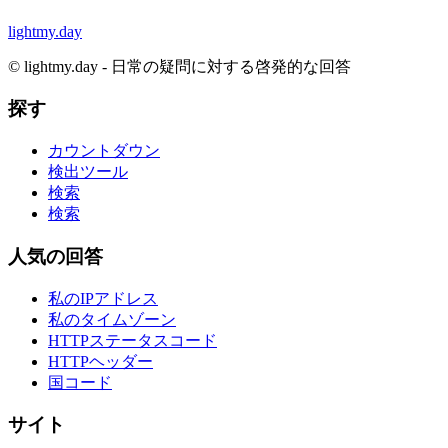
lightmy.day
©
lightmy.day - 日常の疑問に対する啓発的な回答
探す
カウントダウン
検出ツール
検索
検索
人気の回答
私のIPアドレス
私のタイムゾーン
HTTPステータスコード
HTTPヘッダー
国コード
サイト