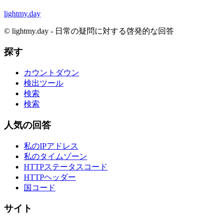
lightmy.day
©
lightmy.day - 日常の疑問に対する啓発的な回答
探す
カウントダウン
検出ツール
検索
検索
人気の回答
私のIPアドレス
私のタイムゾーン
HTTPステータスコード
HTTPヘッダー
国コード
サイト