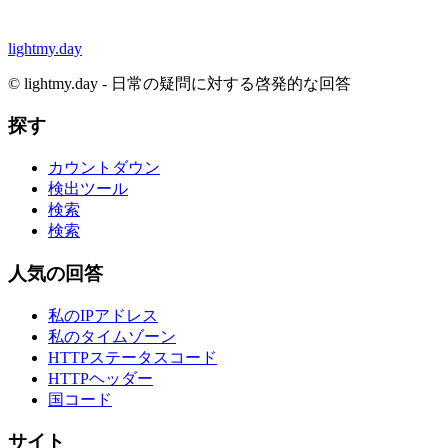
lightmy.day
©
lightmy.day - 日常の疑問に対する啓発的な回答
探す
カウントダウン
検出ツール
検索
検索
人気の回答
私のIPアドレス
私のタイムゾーン
HTTPステータスコード
HTTPヘッダー
国コード
サイト