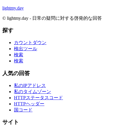
lightmy.day
©
lightmy.day - 日常の疑問に対する啓発的な回答
探す
カウントダウン
検出ツール
検索
検索
人気の回答
私のIPアドレス
私のタイムゾーン
HTTPステータスコード
HTTPヘッダー
国コード
サイト